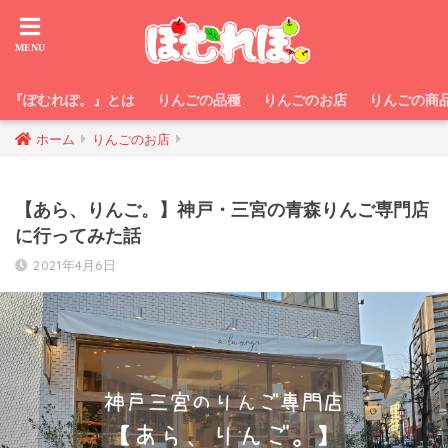
『ぽむれぽ。』とは
りんごの品種
りんごのお店
りんごの商
ホーム
りんごのお店
【あら、りんご。】神戸・三宮の青森りんご専門店
に行ってみた話
2021年4月6日