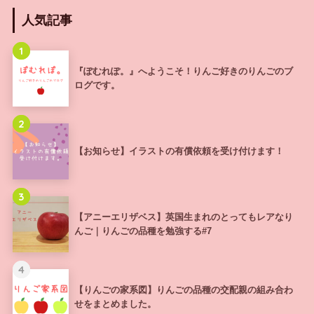
人気記事
1
『ぽむれぽ。』へようこそ！りんご好きのりんごのブ
ログです。
2
【お知らせ】イラストの有償依頼を受け付けます！
3
【アニーエリザベス】英国生まれのとってもレアなり
んご｜りんごの品種を勉強する#7
4
【りんごの家系図】りんごの品種の交配親の組み合わ
せをまとめました。