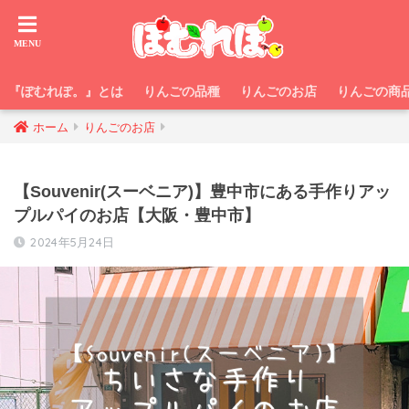
『ぽむれぽ。』とは
りんごの品種
りんごのお店
りんごの商
ホーム
りんごのお店
【Souvenir(スーベニア)】豊中市にある手作りアッ
プルパイのお店【大阪・豊中市】
2024年5月24日