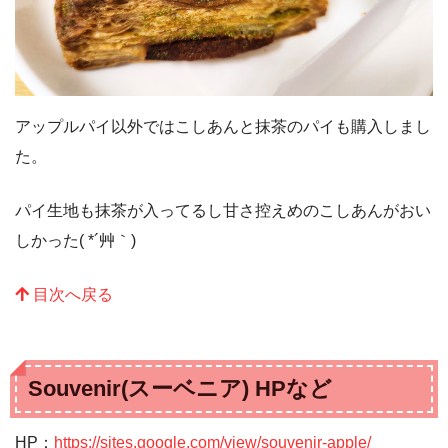
アップルパイ以外ではこしあんと抹茶のパイも購入しまし
た。
パイ生地も抹茶が入ってるし甘さ控えめのこしあんがおい
しかった( *´艸｀)
目次へ戻る
Souvenir(スーベニア) HPなど
HP：
https://sites.google.com/view/souvenir-apple/