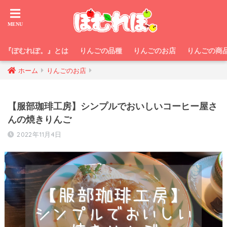
『ぽむれぽ。』とは
りんごの品種
りんごのお店
りんごの商
ホーム
りんごのお店
【服部珈琲工房】シンプルでおいしいコーヒー屋さ
んの焼きりんご
2022年11月4日