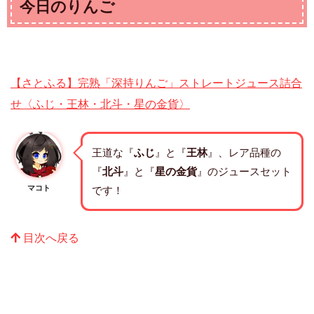
今日のりんご
【さとふる】完熟「深持りんご」ストレートジュース詰合
せ〈ふじ・王林・北斗・星の金貨〉
王道な『
ふじ
』と『
王林
』、レア品種の
『
北斗
』と『
星の金貨
』のジュースセット
マコト
です！
目次へ戻る