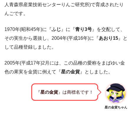
人青森県産業技術センターりんご研究所)で育成されたり
んごです。
1970年(昭和45年)に『
ふじ
』に『
青り3号
』を交配して、
その実生から選抜し、2004年(平成16年)に『
あおり15
』と
して品種登録しました。
2005年(平成17年)2月には、この品種の愛称をまばゆい金
色の果実を金貨に例えて『
星の金貨
』としました。
『
星の金貨
』は商標名です！
星の金貨ちゃん