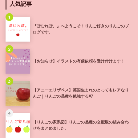
人気記事
1
『ぽむれぽ。』へようこそ！りんご好きのりんごのブ
ログです。
2
【お知らせ】イラストの有償依頼を受け付けます！
3
【アニーエリザベス】英国生まれのとってもレアなり
んご｜りんごの品種を勉強する#7
4
【りんごの家系図】りんごの品種の交配親の組み合わ
せをまとめました。