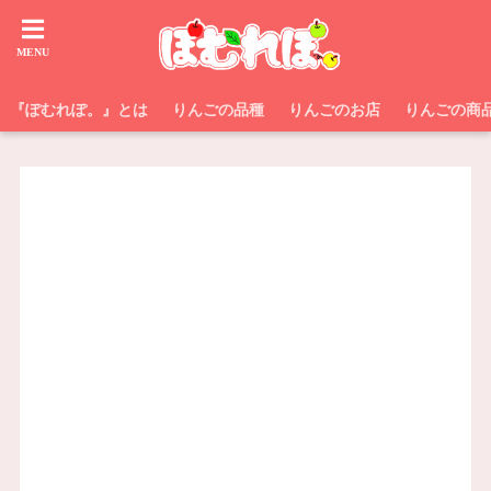
『ぽむれぽ。』とは
りんごの品種
りんごのお店
りんごの商