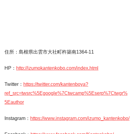
住所：島根県出雲市大社町杵築南1364-11
HP：
http://izumokantenkobo.com/index.html
Twitter：
https://twitter.com/kantenboya?
ref_src=twsrc%5Egoogle%7Ctwcamp%5Eserp%7Ctwgr%
5Eauthor
Instagram：
https://www.instagram.com/izumo_kantenkobo/