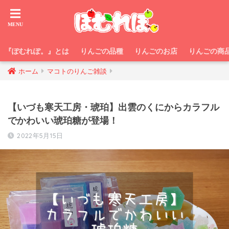
『ぽむれぽ。』とは
りんごの品種
りんごのお店
りんごの商
ホーム
マコトのりんご雑談
【いづも寒天工房・琥珀】出雲のくにからカラフル
でかわいい琥珀糖が登場！
2022年5月15日