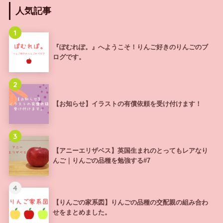
人気記事
1
『ぽむれぽ。』へようこそ！りんご好きのりんごのブ
ログです。
2
【お知らせ】イラストの有償依頼を受け付けます！
3
【アニーエリザベス】英国生まれのとってもレアなり
んご｜りんごの品種を勉強する#7
4
【りんごの家系図】りんごの品種の交配親の組み合わ
せをまとめました。